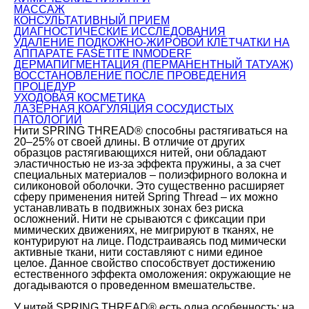
МАССАЖ
КОНСУЛЬТАТИВНЫЙ ПРИЕМ
ДИАГНОСТИЧЕСКИЕ ИССЛЕДОВАНИЯ
УДАЛЕНИЕ ПОДКОЖНО-ЖИРОВОЙ КЛЕТЧАТКИ НА
АППАРАТЕ FASETITE INMODERF
ДЕРМАПИГМЕНТАЦИЯ (ПЕРМАНЕНТНЫЙ ТАТУАЖ)
ВОССТАНОВЛЕНИЕ ПОСЛЕ ПРОВЕДЕНИЯ
ПРОЦЕДУР
УХОДОВАЯ КОСМЕТИКА
ЛАЗЕРНАЯ КОАГУЛЯЦИЯ СОСУДИСТЫХ
ПАТОЛОГИЙ
Нити SPRING THREAD® способны растягиваться на
20–25% от своей длины. В отличие от других
образцов растягивающихся нитей, они обладают
эластичностью не из-за эффекта пружины, а за счет
специальных материалов – полиэфирного волокна и
силиконовой оболочки. Это существенно расширяет
сферу применения нитей Spring Thread – их можно
устанавливать в подвижных зонах без риска
осложнений. Нити не срываются с фиксации при
мимических движениях, не мигрируют в тканях, не
контурируют на лице. Подстраиваясь под мимически
активные ткани, нити составляют с ними единое
целое. Данное свойство способствует достижению
естественного эффекта омоложения: окружающие не
догадываются о проведенном вмешательстве.
У нитей SPRING THREAD® есть одна особенность: на