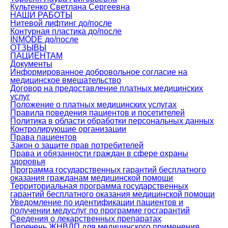
Культенко Светлана Сергеевна
НАШИ РАБОТЫ
Нитевой лифтинг до/после
Контурная пластика до/после
INMODE до/после
ОТЗЫВЫ
ПАЦИЕНТАМ
Документы
Информированное добровольное согласие на
медицинское вмешательство
Договор на предоставление платных медицинских
услуг
Положение о платных медицинских услугах
Правила поведения пациентов и посетителей
Политика в области обработки персональных данных
Контролирующие организации
Права пациентов
Закон о защите прав потребителей
Права и обязанности граждан в сфере охраны
здоровья
Программа государственных гарантий бесплатного
оказания гражданам медицинской помощи
Территориальная программа государственных
гарантий бесплатного оказания медицинской помощи
Уведомление по идентификации пациентов и
получении медуслуг по программе госгарантий
Сведения о лекарственных препаратах
Перечень ЖНВЛП для медицинского применения