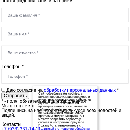
подтверждения записи на прием.
Телефон *
Даю согласие на
обработку персональных данных
*
Сайт обрабатывает cookies, с
целью персонализации сервисов и
чтобы пользоваться веб-сайт было
*
- поля, обязательные для заполнения
удобнее. С их помощью мы
Мы в соц сетях
проводим анализ посещаемости
сайта и звонков, в т.ч. с
Подпишись на нас, чтобы быть в курсе всех новостей и
использованием метрических
акций.
программ Яндекс.Метрика. Вы
можете запретить обработку
cookies в настройках браузера.
Контакты
Пожалуйста, ознакомьтесь с
+7 (938) 331-14-11
Политикой в отношении обработки