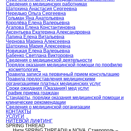
Сведения о медицинских работниках
Шатохина Анастасия Сергеевна
Нередько Ольга Сергеевна
Гольман Яна Анатольевна
Королёва Елена Валерьевна
Агапова Елена Константиновна
Аксентьева Екатерина Александровна
Лапина Елена Витальевна
Чернова Марина Алексеевна
Шатохина Мария Алексеевна
Новицкая Елена Валерьевна
Бабенко Светлана Викторовна
Сведения о медицинской деятельности
Порядок оказания медицинской помощи по профилю
_косметология_
Правила записи на первичный прием консультацию
Правила предоставления медицинскими
организациями платных медицинских услуг
Сроки ожидания (Оказания) мед услуг
График приема граждан
Стандарты, порядки оказания медицинской помощи и
клинические рекомендации
Сведения о медицинской организации
КОНТАКТЫ
УСЛУГИ
НИТЕВОЙ ЛИФТИНГ
SPRING THREAD
Нити SPRING THREAD® в NOVA, Ставрополь –