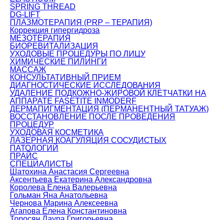
SPRING THREAD
DG-LIFT
ПЛАЗМОТЕРАПИЯ (PRP – ТЕРАПИЯ)
Коррекция гипергидроза
МЕЗОТЕРАПИЯ
БИОРЕВИТАЛИЗАЦИЯ
УХОДОВЫЕ ПРОЦЕДУРЫ ПО ЛИЦУ
ХИМИЧЕСКИЕ ПИЛИНГИ
МАССАЖ
КОНСУЛЬТАТИВНЫЙ ПРИЕМ
ДИАГНОСТИЧЕСКИЕ ИССЛЕДОВАНИЯ
УДАЛЕНИЕ ПОДКОЖНО-ЖИРОВОЙ КЛЕТЧАТКИ НА
АППАРАТЕ FASETITE INMODERF
ДЕРМАПИГМЕНТАЦИЯ (ПЕРМАНЕНТНЫЙ ТАТУАЖ)
ВОССТАНОВЛЕНИЕ ПОСЛЕ ПРОВЕДЕНИЯ
ПРОЦЕДУР
УХОДОВАЯ КОСМЕТИКА
ЛАЗЕРНАЯ КОАГУЛЯЦИЯ СОСУДИСТЫХ
ПАТОЛОГИЙ
ПРАЙС
СПЕЦИАЛИСТЫ
Шатохина Анастасия Сергеевна
Аксентьева Екатерина Александровна
Королева Елена Валерьевна
Гольман Яна Анатольевна
Чернова Марина Алексеевна
Агапова Елена Константиновна
Торосян Лаура Григорьевна