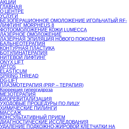
АКЦИИ
ГЛАВНАЯ
О ЦЕНТРЕ
УСЛУГИ
БЕЗОПЕРАЦИОННОЕ ОМОЛОЖЕНИЕ ИГОЛЬЧАТЫЙ RF-
ЛИФТИНГ MORPHEUS 8
ФОТООМОЛОЖЕНИЕ КОЖИ LUMECCA
ЛАЗЕРНОЕ ОМОЛОЖЕНИЕ
ЛАЗЕРНАЯ ЭПИЛЯЦИЯ НОВОГО ПОКОЛЕНИЯ
БАЛЬНЕОТЕРАПИЯ
КОНТУРНАЯ ПЛАСТИКА
БОТУЛИНАТЕРАПИЯ
НИТЕВОЙ ЛИФТИНГ
ONYX LIFT
APTOS
ELASTICUM
SPRING THREAD
DG-LIFT
ПЛАЗМОТЕРАПИЯ (PRP – ТЕРАПИЯ)
Коррекция гипергидроза
МЕЗОТЕРАПИЯ
БИОРЕВИТАЛИЗАЦИЯ
УХОДОВЫЕ ПРОЦЕДУРЫ ПО ЛИЦУ
ХИМИЧЕСКИЕ ПИЛИНГИ
МАССАЖ
КОНСУЛЬТАТИВНЫЙ ПРИЕМ
ДИАГНОСТИЧЕСКИЕ ИССЛЕДОВАНИЯ
УДАЛЕНИЕ ПОДКОЖНО-ЖИРОВОЙ КЛЕТЧАТКИ НА