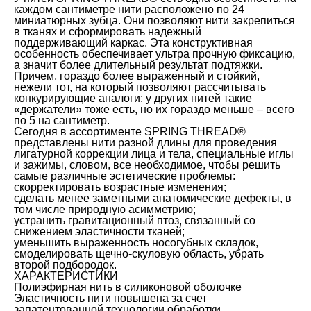
каждом сантиметре нити расположено по 24
миниатюрных зубца. Они позволяют нити закрепиться
в тканях и сформировать надежный
поддерживающий каркас. Эта конструктивная
особенность обеспечивает ультра прочную фиксацию,
а значит более длительный результат подтяжки.
Причем, гораздо более выраженный и стойкий,
нежели тот, на который позволяют рассчитывать
конкурирующие аналоги: у других нитей такие
«держатели» тоже есть, но их гораздо меньше – всего
по 5 на сантиметр.
Сегодня в ассортименте SPRING THREAD®
представлены нити разной длины для проведения
лигатурной коррекции лица и тела, специальные иглы
и зажимы, словом, все необходимое, чтобы решить
самые различные эстетические проблемы:
скорректировать возрастные изменения;
сделать менее заметными анатомические дефекты, в
том числе природную асимметрию;
устранить гравитационный птоз, связанный со
снижением эластичности тканей;
уменьшить выраженность носогубных складок,
смоделировать щечно-скуловую область, убрать
второй подбородок.
ХАРАКТЕРИСТИКИ
Полиэфирная нить в силиконовой оболочке
Эластичность нити повышена за счет
запатентованной технологии обработки