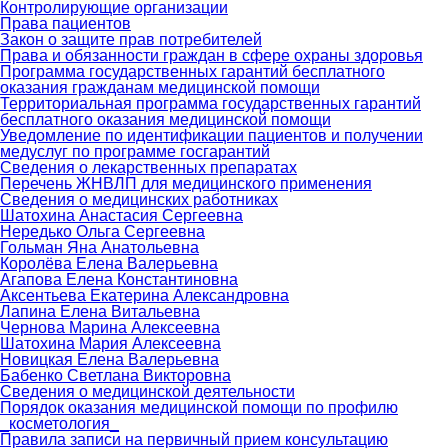
Контролирующие организации
Права пациентов
Закон о защите прав потребителей
Права и обязанности граждан в сфере охраны здоровья
Программа государственных гарантий бесплатного
оказания гражданам медицинской помощи
Территориальная программа государственных гарантий
бесплатного оказания медицинской помощи
Уведомление по идентификации пациентов и получении
медуслуг по программе госгарантий
Сведения о лекарственных препаратах
Перечень ЖНВЛП для медицинского применения
Сведения о медицинских работниках
Шатохина Анастасия Сергеевна
Нередько Ольга Сергеевна
Гольман Яна Анатольевна
Королёва Елена Валерьевна
Агапова Елена Константиновна
Аксентьева Екатерина Александровна
Лапина Елена Витальевна
Чернова Марина Алексеевна
Шатохина Мария Алексеевна
Новицкая Елена Валерьевна
Бабенко Светлана Викторовна
Сведения о медицинской деятельности
Порядок оказания медицинской помощи по профилю
_косметология_
Правила записи на первичный прием консультацию