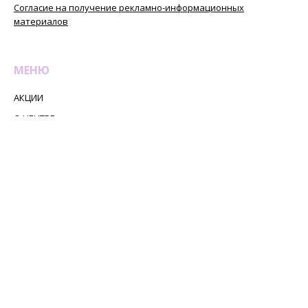
Согласие на получение рекламно-информационных
настройках браузера.
материалов
Пожалуйста, ознакомьтесь с
Политикой в отношении
обработки персональных
данных
.
МЕНЮ
Я СОГЛАСЕН
АКЦИИ
О ЦЕНТРЕ
УСЛУГИ
ПРАЙС
СПЕЦИАЛИСТЫ
НАШИ РАБОТЫ
ОТЗЫВЫ
ПАЦИЕНТАМ
КОНТАКТЫ