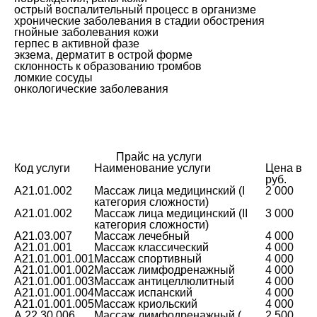
острый воспалительный процесс в организме
хронические заболевания в стадии обострения
гнойные заболевания кожи
герпес в активной фазе
экзема, дерматит в острой форме
склонность к образованию тромбов
ломкие сосуды
онкологические заболевания
Прайс на услуги
Код услуги
Наименование услуги
Цена в
руб.
A21.01.002
Массаж лица медицинский (I
2 000
категория сложности)
A21.01.002
Массаж лица медицинский (II
3 000
категория сложности)
A21.03.007
Массаж лечебный
4 000
A21.01.001
Массаж классический
4 000
А21.01.001.001
Массаж спортивный
4 000
А21.01.001.002
Массаж лимфодренажный
4 000
А21.01.001.003
Массаж антицеллюлитный
4 000
А21.01.001.004
Массаж испанский
4 000
А21.01.001.005
Массаж криольский
4 000
А 22.30.006
Массаж лимфодренажный (
2 500