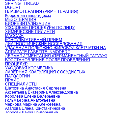
SPRING THREAD
DG-LIFT
ПЛАЗМОТЕРАПИЯ (PRP – ТЕРАПИЯ)
Коррекция гипергидроза
МЕЗОТЕРАПИЯ
БИОРЕВИТАЛИЗАЦИЯ
УХОДОВЫЕ ПРОЦЕДУРЫ ПО ЛИЦУ
ХИМИЧЕСКИЕ ПИЛИНГИ
МАССАЖ
КОНСУЛЬТАТИВНЫЙ ПРИЕМ
ДИАГНОСТИЧЕСКИЕ ИССЛЕДОВАНИЯ
УДАЛЕНИЕ ПОДКОЖНО-ЖИРОВОЙ КЛЕТЧАТКИ НА
АППАРАТЕ FASETITE INMODERF
ДЕРМАПИГМЕНТАЦИЯ (ПЕРМАНЕНТНЫЙ ТАТУАЖ)
ВОССТАНОВЛЕНИЕ ПОСЛЕ ПРОВЕДЕНИЯ
ПРОЦЕДУР
УХОДОВАЯ КОСМЕТИКА
ЛАЗЕРНАЯ КОАГУЛЯЦИЯ СОСУДИСТЫХ
ПАТОЛОГИЙ
ПРАЙС
СПЕЦИАЛИСТЫ
Шатохина Анастасия Сергеевна
Аксентьева Екатерина Александровна
Королева Елена Валерьевна
Гольман Яна Анатольевна
Чернова Марина Алексеевна
Агапова Елена Константиновна
Торосян Лаура Григорьевна