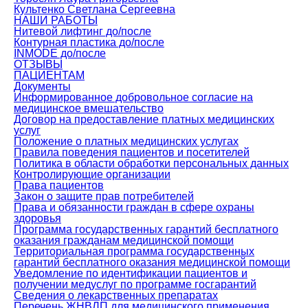
Культенко Светлана Сергеевна
НАШИ РАБОТЫ
Нитевой лифтинг до/после
Контурная пластика до/после
INMODE до/после
ОТЗЫВЫ
ПАЦИЕНТАМ
Документы
Информированное добровольное согласие на
медицинское вмешательство
Договор на предоставление платных медицинских
услуг
Положение о платных медицинских услугах
Правила поведения пациентов и посетителей
Политика в области обработки персональных данных
Контролирующие организации
Права пациентов
Закон о защите прав потребителей
Права и обязанности граждан в сфере охраны
здоровья
Программа государственных гарантий бесплатного
оказания гражданам медицинской помощи
Территориальная программа государственных
гарантий бесплатного оказания медицинской помощи
Уведомление по идентификации пациентов и
получении медуслуг по программе госгарантий
Сведения о лекарственных препаратах
Перечень ЖНВЛП для медицинского применения