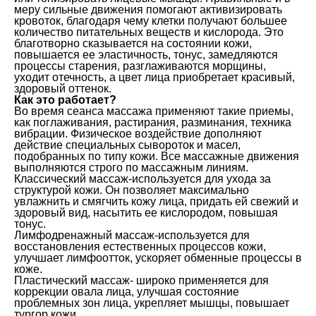
меру сильные движения помогают активизировать
кровоток, благодаря чему клетки получают большее
количество питательных веществ и кислорода. Это
благотворно сказывается на состоянии кожи,
повышается ее эластичность, тонус, замедляются
процессы старения, разглаживаются морщины,
уходит отечность, а цвет лица приобретает красивый,
здоровый оттенок.
Как это работает?
Во время сеанса массажа применяют такие приемы,
как поглаживания, растирания, разминания, техника
вибрации. Физическое воздействие дополняют
действие специальных сывороток и масел,
подобранных по типу кожи. Все массажные движения
выполняются строго по массажным линиям.
Классический массаж-используется для ухода за
структурой кожи. Он позволяет максимально
увлажнить и смягчить кожу лица, придать ей свежий и
здоровый вид, насытить ее кислородом, повышая
тонус.
Лимфодренажный массаж-используется для
восстановления естественных процессов кожи,
улучшает лимфоотток, ускоряет обменные процессы в
коже.
Пластический массаж- широко применяется для
коррекции овала лица, улучшая состояние
проблемных зон лица, укрепляет мышцы, повышает
тургор кожи.