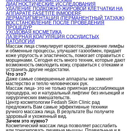
ДИАГНОСТИЧЕСКИЕ ИССЛЕДОВАНИЯ
УДАЛЕНИЕ ПОДКОЖНО-ЖИРОВОЙ КЛЕТЧАТКИ НА
АППАРАТЕ FASETITE INMODERF
ДЕРМАПИГМЕНТАЦИЯ (ПЕРМАНЕНТНЫЙ ТАТУАЖ)
ВОССТАНОВЛЕНИЕ ПОСЛЕ ПРОВЕДЕНИЯ
ПРОЦЕДУР
УХОДОВАЯ КОСМЕТИКА
ЛАЗЕРНАЯ КОАГУЛЯЦИЯ СОСУДИСТЫХ
ПАТОЛОГИЙ
Массаж лица стимулирует кровоток, движение лимфы
и обменные процессы, улучшает газообмен, придает
коже упругость и эластичность, помогает справиться с
морщинами. Сегодня есть много техник, которые дают
возможность омолодить кожу, справиться с отеками и
устранить другие недостатки.
Что это?
Даже самые совершенные аппараты не заменят
мастерство и тепло человеческих рук.
Массаж лица- это не только приятная расслабляющая
процедура, но и натуральный лифтинг без инъекций и
хирургических вмешательств.
Центр косметологии Fedash Skin Clinic рад
предложить Вам самые эффективные техники
ручного массажа лица. В результате Вы получите
здоровый и ухоженный вид.
Зачем это нужно?
Косметический массаж лица позволяет расслабить
или тонизировать лицевые мышцы. Правильные и в