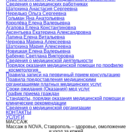
Сведения о медицинских работниках
Шатохина Анастасия Сергеевна
Нередько Ольга Сергеевна
Гольман Яна Анатольевна
Королёва Елена Валерьевна
Агапова Елена Константиновна
Аксентьева Екатерина Александровна
Лапина Елена Витальевна
Чернова Марина Алексеевна
Шатохина Мария Алексеевна
Новицкая Елена Валерьевна
Бабенко Светлана Викторовна
Сведения о медицинской деятельности
Порядок оказания медицинской помощи по профилю
_косметология_
Правила записи на первичный прием консультацию
Правила предоставления медицинскими
организациями платных медицинских услуг
Сроки ожидания (Оказания) мед услуг
График приема граждан
Стандарты, порядки оказания медицинской помощи и
клинические рекомендации
Сведения о медицинской организации
КОНТАКТЫ
УСЛУГИ
МАССАЖ
Массаж в NOVA, Ставрополь – здоровье, омоложение
и уход за кожей