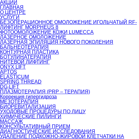
АКЦИИ
ГЛАВНАЯ
О ЦЕНТРЕ
УСЛУГИ
БЕЗОПЕРАЦИОННОЕ ОМОЛОЖЕНИЕ ИГОЛЬЧАТЫЙ RF-
ЛИФТИНГ MORPHEUS 8
ФОТООМОЛОЖЕНИЕ КОЖИ LUMECCA
ЛАЗЕРНОЕ ОМОЛОЖЕНИЕ
ЛАЗЕРНАЯ ЭПИЛЯЦИЯ НОВОГО ПОКОЛЕНИЯ
БАЛЬНЕОТЕРАПИЯ
КОНТУРНАЯ ПЛАСТИКА
БОТУЛИНАТЕРАПИЯ
НИТЕВОЙ ЛИФТИНГ
ONYX LIFT
APTOS
ELASTICUM
SPRING THREAD
DG-LIFT
ПЛАЗМОТЕРАПИЯ (PRP – ТЕРАПИЯ)
Коррекция гипергидроза
МЕЗОТЕРАПИЯ
БИОРЕВИТАЛИЗАЦИЯ
УХОДОВЫЕ ПРОЦЕДУРЫ ПО ЛИЦУ
ХИМИЧЕСКИЕ ПИЛИНГИ
МАССАЖ
КОНСУЛЬТАТИВНЫЙ ПРИЕМ
ДИАГНОСТИЧЕСКИЕ ИССЛЕДОВАНИЯ
УДАЛЕНИЕ ПОДКОЖНО-ЖИРОВОЙ КЛЕТЧАТКИ НА