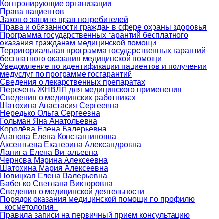
Контролирующие организации
Права пациентов
Закон о защите прав потребителей
Права и обязанности граждан в сфере охраны здоровья
Программа государственных гарантий бесплатного
оказания гражданам медицинской помощи
Территориальная программа государственных гарантий
бесплатного оказания медицинской помощи
Уведомление по идентификации пациентов и получении
медуслуг по программе госгарантий
Сведения о лекарственных препаратах
Перечень ЖНВЛП для медицинского применения
Сведения о медицинских работниках
Шатохина Анастасия Сергеевна
Нередько Ольга Сергеевна
Гольман Яна Анатольевна
Королёва Елена Валерьевна
Агапова Елена Константиновна
Аксентьева Екатерина Александровна
Лапина Елена Витальевна
Чернова Марина Алексеевна
Шатохина Мария Алексеевна
Новицкая Елена Валерьевна
Бабенко Светлана Викторовна
Сведения о медицинской деятельности
Порядок оказания медицинской помощи по профилю
_косметология_
Правила записи на первичный прием консультацию