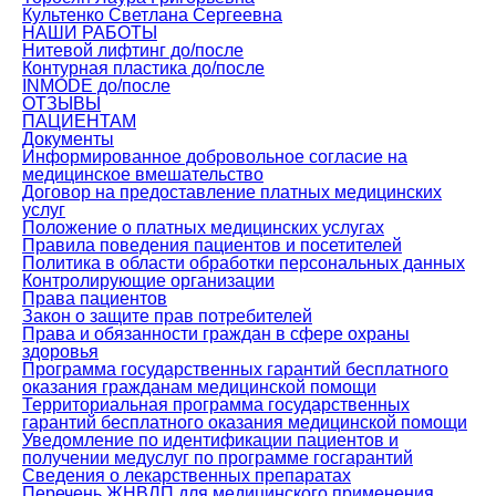
Культенко Светлана Сергеевна
НАШИ РАБОТЫ
Нитевой лифтинг до/после
Контурная пластика до/после
INMODE до/после
ОТЗЫВЫ
ПАЦИЕНТАМ
Документы
Информированное добровольное согласие на
медицинское вмешательство
Договор на предоставление платных медицинских
услуг
Положение о платных медицинских услугах
Правила поведения пациентов и посетителей
Политика в области обработки персональных данных
Контролирующие организации
Права пациентов
Закон о защите прав потребителей
Права и обязанности граждан в сфере охраны
здоровья
Программа государственных гарантий бесплатного
оказания гражданам медицинской помощи
Территориальная программа государственных
гарантий бесплатного оказания медицинской помощи
Уведомление по идентификации пациентов и
получении медуслуг по программе госгарантий
Сведения о лекарственных препаратах
Перечень ЖНВЛП для медицинского применения