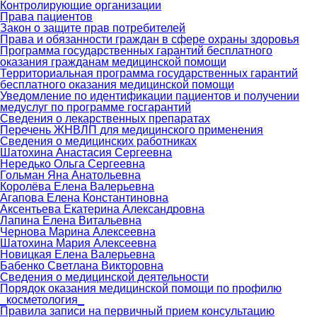
Контролирующие организации
Права пациентов
Закон о защите прав потребителей
Права и обязанности граждан в сфере охраны здоровья
Программа государственных гарантий бесплатного
оказания гражданам медицинской помощи
Территориальная программа государственных гарантий
бесплатного оказания медицинской помощи
Уведомление по идентификации пациентов и получении
медуслуг по программе госгарантий
Сведения о лекарственных препаратах
Перечень ЖНВЛП для медицинского применения
Сведения о медицинских работниках
Шатохина Анастасия Сергеевна
Нередько Ольга Сергеевна
Гольман Яна Анатольевна
Королёва Елена Валерьевна
Агапова Елена Константиновна
Аксентьева Екатерина Александровна
Лапина Елена Витальевна
Чернова Марина Алексеевна
Шатохина Мария Алексеевна
Новицкая Елена Валерьевна
Бабенко Светлана Викторовна
Сведения о медицинской деятельности
Порядок оказания медицинской помощи по профилю
_косметология_
Правила записи на первичный прием консультацию