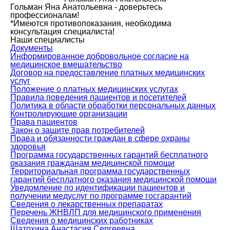
Гольман Яна Анатольевна - доверьтесь
профессионалам!
*Имеются противопоказания, необходима
консультация специалиста!
Наши специалисты
Документы
Информированное добровольное согласие на
медицинское вмешательство
Договор на предоставление платных медицинских
услуг
Положение о платных медицинских услугах
Правила поведения пациентов и посетителей
Политика в области обработки персональных данных
Контролирующие организации
Права пациентов
Закон о защите прав потребителей
Права и обязанности граждан в сфере охраны
здоровья
Программа государственных гарантий бесплатного
оказания гражданам медицинской помощи
Территориальная программа государственных
гарантий бесплатного оказания медицинской помощи
Уведомление по идентификации пациентов и
получении медуслуг по программе госгарантий
Сведения о лекарственных препаратах
Перечень ЖНВЛП для медицинского применения
Сведения о медицинских работниках
Шатохина Анастасия Сергеевна