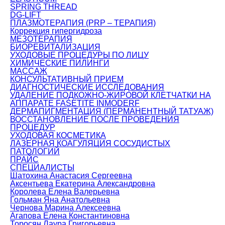
SPRING THREAD
DG-LIFT
ПЛАЗМОТЕРАПИЯ (PRP – ТЕРАПИЯ)
Коррекция гипергидроза
МЕЗОТЕРАПИЯ
БИОРЕВИТАЛИЗАЦИЯ
УХОДОВЫЕ ПРОЦЕДУРЫ ПО ЛИЦУ
ХИМИЧЕСКИЕ ПИЛИНГИ
МАССАЖ
КОНСУЛЬТАТИВНЫЙ ПРИЕМ
ДИАГНОСТИЧЕСКИЕ ИССЛЕДОВАНИЯ
УДАЛЕНИЕ ПОДКОЖНО-ЖИРОВОЙ КЛЕТЧАТКИ НА
АППАРАТЕ FASETITE INMODERF
ДЕРМАПИГМЕНТАЦИЯ (ПЕРМАНЕНТНЫЙ ТАТУАЖ)
ВОССТАНОВЛЕНИЕ ПОСЛЕ ПРОВЕДЕНИЯ
ПРОЦЕДУР
УХОДОВАЯ КОСМЕТИКА
ЛАЗЕРНАЯ КОАГУЛЯЦИЯ СОСУДИСТЫХ
ПАТОЛОГИЙ
ПРАЙС
СПЕЦИАЛИСТЫ
Шатохина Анастасия Сергеевна
Аксентьева Екатерина Александровна
Королева Елена Валерьевна
Гольман Яна Анатольевна
Чернова Марина Алексеевна
Агапова Елена Константиновна
Торосян Лаура Григорьевна