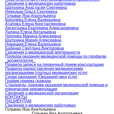
Сведения о медицинских работниках
Шатохина Анастасия Сергеевна
Нередько Ольга Сергеевна
Гольман Яна Анатольевна
Королёва Елена Валерьевна
Агапова Елена Константиновна
Аксентьева Екатерина Александровна
Лапина Елена Витальевна
Чернова Марина Алексеевна
Шатохина Мария Алексеевна
Новицкая Елена Валерьевна
Бабенко Светлана Викторовна
Сведения о медицинской деятельности
Порядок оказания медицинской помощи по профилю
_косметология_
Правила записи на первичный прием консультацию
Правила предоставления медицинскими
организациями платных медицинских услуг
Сроки ожидания (Оказания) мед услуг
График приема граждан
Стандарты, порядки оказания медицинской помощи и
клинические рекомендации
Сведения о медицинской организации
КОНТАКТЫ
ПАЦИЕНТАМ
Сведения о медицинских работниках
Гольман Яна Анатольевна
Гольман Яна Анатольевна