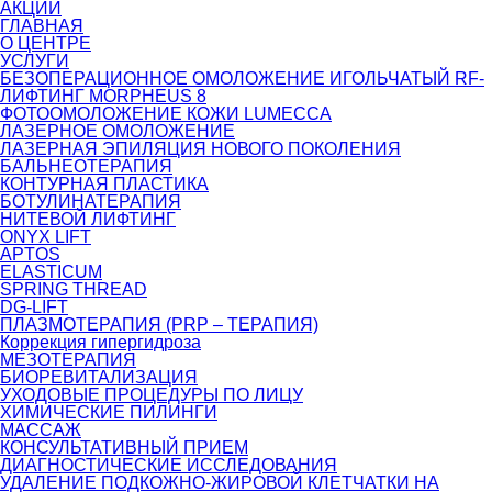
АКЦИИ
ГЛАВНАЯ
О ЦЕНТРЕ
УСЛУГИ
БЕЗОПЕРАЦИОННОЕ ОМОЛОЖЕНИЕ ИГОЛЬЧАТЫЙ RF-
ЛИФТИНГ MORPHEUS 8
ФОТООМОЛОЖЕНИЕ КОЖИ LUMECCA
ЛАЗЕРНОЕ ОМОЛОЖЕНИЕ
ЛАЗЕРНАЯ ЭПИЛЯЦИЯ НОВОГО ПОКОЛЕНИЯ
БАЛЬНЕОТЕРАПИЯ
КОНТУРНАЯ ПЛАСТИКА
БОТУЛИНАТЕРАПИЯ
НИТЕВОЙ ЛИФТИНГ
ONYX LIFT
APTOS
ELASTICUM
SPRING THREAD
DG-LIFT
ПЛАЗМОТЕРАПИЯ (PRP – ТЕРАПИЯ)
Коррекция гипергидроза
МЕЗОТЕРАПИЯ
БИОРЕВИТАЛИЗАЦИЯ
УХОДОВЫЕ ПРОЦЕДУРЫ ПО ЛИЦУ
ХИМИЧЕСКИЕ ПИЛИНГИ
МАССАЖ
КОНСУЛЬТАТИВНЫЙ ПРИЕМ
ДИАГНОСТИЧЕСКИЕ ИССЛЕДОВАНИЯ
УДАЛЕНИЕ ПОДКОЖНО-ЖИРОВОЙ КЛЕТЧАТКИ НА