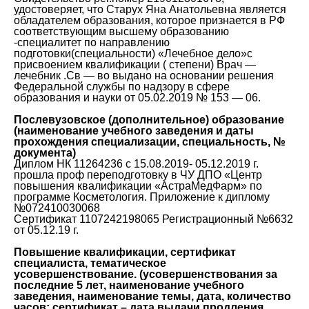
удостоверяет, что Старух Яна Анатольевна является
обладателем образования, которое признается в РФ
соответствующим высшему образованию
-специалитет по направлению
подготовки(специальности) «Лечебное дело»с
присвоением квалификации ( степени) Врач —
лечебник .Св — во выдано на основании решения
Федеральной службы по надзору в сфере
образования и науки от 05.02.2019 № 153 — 06.
Послевузовское (дополнительное) образование
(наименование учебного заведения и даты
прохождения специализации, специальность, №
документа)
Диплом НК 11264236 с 15.08.2019- 05.12.2019 г.
прошла проф переподготовку в ЧУ ДПО «Центр
повышения квалификации «АстраМедФарм» по
программе Косметология. Приложение к диплому
№072410030068
Сертификат 1107242198065 Регистрационный №6632
от 05.12.19 г.
Повышение квалификации, сертификат
специалиста, тематическое
усовершенствование. (усовершенствования за
последние 5 лет, наименование учебного
заведения, наименование темы, дата, количество
часов; сертификат – дата выдачи,продления,