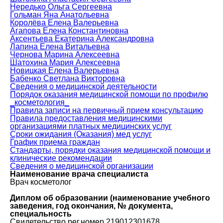
Нередько Ольга Сергеевна
Гольман Яна Анатольевна
Королёва Елена Валерьевна
Агапова Елена Константиновна
Аксентьева Екатерина Александровна
Лапина Елена Витальевна
Чернова Марина Алексеевна
Шатохина Мария Алексеевна
Новицкая Елена Валерьевна
Бабенко Светлана Викторовна
Сведения о медицинской деятельности
Порядок оказания медицинской помощи по профилю
_косметология_
Правила записи на первичный прием консультацию
Правила предоставления медицинскими
организациями платных медицинских услуг
Сроки ожидания (Оказания) мед услуг
График приема граждан
Стандарты, порядки оказания медицинской помощи и
клинические рекомендации
Сведения о медицинской организации
Наименование врача специалиста
Врач косметолог
Диплом об образовании (наименование учебного
заведения, год окончания, № документа,
специальность
Свидетельство рег.номер 219012301678,